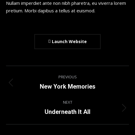
Nullam imperdiet ante non nibh pharetra, eu viverra lorem
pretium. Morbi dapibus a tellus at euismod.
Launch Website
Project
PREVIOUS
navigation
Previous
New York Memories
project:
NEXT
Next
Underneath It All
project: