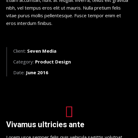
Etiam accumsan, nunc at feugiat viverra, tellus elit gravida
nibh, vel tempus eros elit ut mauris. Nulla pretium felis
vitae purus mollis pellentesque. Fusce tempor enim et
eros interdum finibus.
Client:
Seven Media
Category:
Product Design
Date:
June 2016
Vivamus ultricies ante
Lorem usce semper felis quis vehicula sagittis volutpat